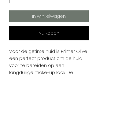
In winkelwagen
Nu kopen
Voor de getinte huid is Primer Olive
een perfect product om de huid
voor te bereiden op een
langdurige make-up look. De
kleurloze primer breng je aan
onder je foundation en zorgt
ervoor dat de huid wordt
gematteerd en geëgaliseerd. De
hechting van de foundation zal
door de primer worden
geoptimaliseerd.
Geschikt voor:
Huid types: Allen, inclusief de