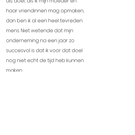
als doel; als ik mijn moeder en
haar vriendinnen mag opmaken,
dan ben ik al een heel tevreden
mens. Niet wetende dat mijn
onderneming na een jaar zo
succesvol is dat ik voor dat doel
nog niet echt de tijd heb kunnen
maken.
Als je bij mij komt wil ik dat je jezelf
op het gemak voelt, je bent goed
zoals je bent. Van nature bezit je al
een krachtige schoonheid, door
het gebruik van minerale make-up