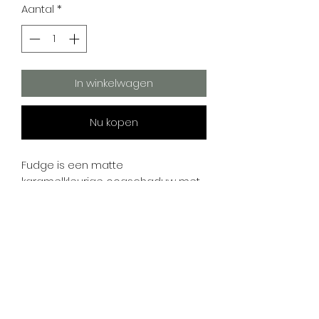
Aantal
*
In winkelwagen
Nu kopen
Fudge is een matte
karamelkleurige oogschaduw met
zachte intensiteit. Clean beauty in
een krachtige, draagbare tint.
Warme karameltint met een matte
afwerking
Combineert prachtig met goud,
bruin en koper
Geeft diepte en definitie aan elke
look