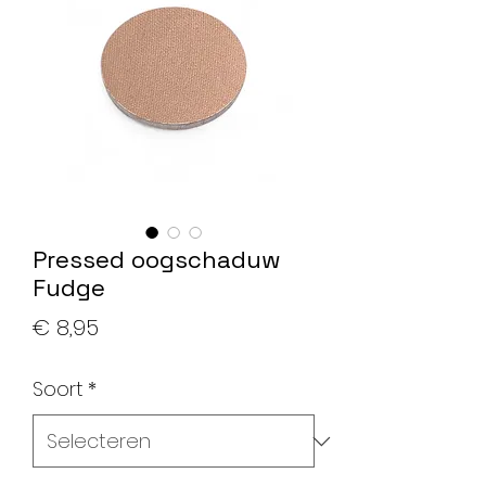
Pressed oogschaduw
Fudge
Prijs
€ 8,95
Soort
*