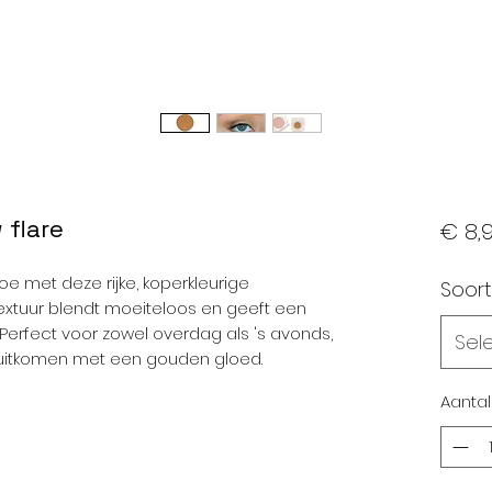
flare
€ 8,
e met deze rijke, koperkleurige
Soort
xtuur blendt moeiteloos en geeft een
 Perfect voor zowel overdag als 's avonds,
Sel
g uitkomen met een gouden gloed.
Aantal