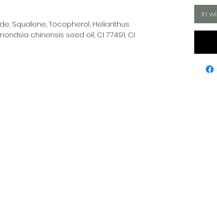
In w
ide, Squalene, Tocopherol, Helianthus
mondsia chinensis seed oil, CI 77491, CI