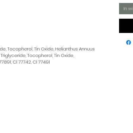
In w
ide, Tocopherol, Tin Oxide, Helianthus Annuus
Triglyceride, Tocopherol, Tin Oxide,
7891, Cl 77742, Cl 77491