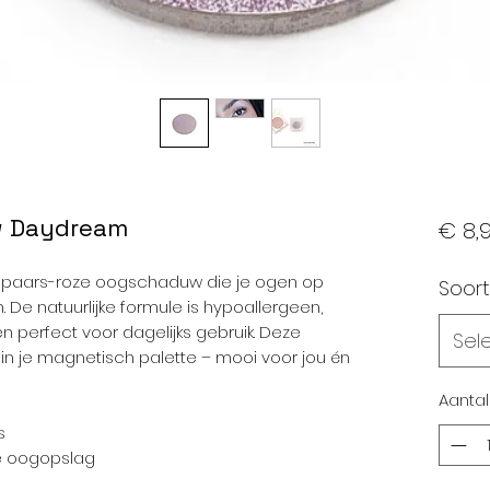
w Daydream
€ 8,
 paars-roze oogschaduw die je ogen op
Soort
 De natuurlijke formule is hypoallergeen,
n perfect voor dagelijks gebruik. Deze
Sel
n je magnetisch palette – mooi voor jou én
Aantal
s
re oogopslag