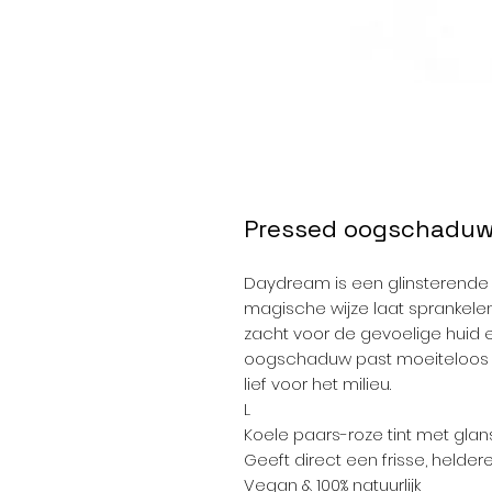
Pressed oogschadu
Daydream is een glinsterende
magische wijze laat sprankelen.
zacht voor de gevoelige huid e
oogschaduw past moeiteloos i
lief voor het milieu.
L
Koele paars-roze tint met glan
Geeft direct een frisse, helde
Vegan & 100% natuurlijk