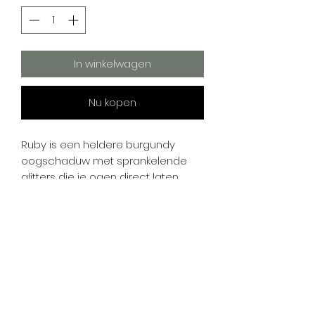
In winkelwagen
Nu kopen
Ruby is een heldere burgundy
oogschaduw met sprankelende
glitters die je ogen direct laten
opvallen. De kleur staat al mooi
opzich zelf, maar komt nog mooier
tot zijn recht met onze Stay all Day
oogprimer eronder.
De hypoallergene, vegan formule
is zacht voor de huid en geschikt
voor gevoelige ogen. Ruby komt in
een refill-pan die perfect past in je