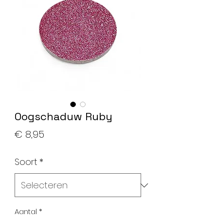
Oogschaduw Ruby
Prijs
€ 8,95
Soort
*
Aantal
*