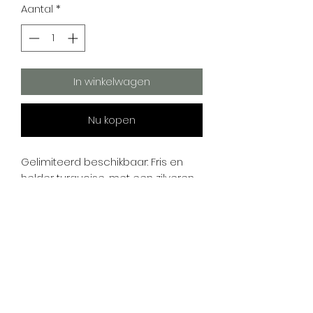
Aantal
*
In winkelwagen
Nu kopen
Gelimiteerd beschikbaar: Fris en
helder turquoise, met een zilveren
shimmer en een fijne glitter. Lagoon
Glow is fris, sprankelend en perfect
voor een zomerse touch. Een kleur
die je moeiteloos draagt op
zichzelf of kunt combineren met
andere kleuren.