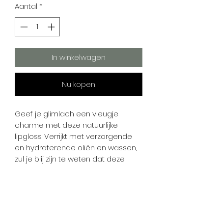
Aantal
*
In winkelwagen
Nu kopen
Geef je glimlach een vleugje
charme met deze natuurlijke
lipgloss. Verrijkt met verzorgende
en hydraterende oliën en wassen,
zul je blij zijn te weten dat deze
vintage rozentint niets anders
bevat dan schuldvrije, zachte
ingrediënten.
Onze natuurlijke lipglossformules
zijn echte krachtpatsers volgens