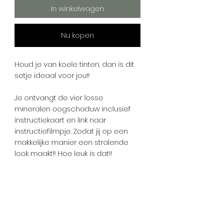
In winkelwagen
Nu kopen
Houd je van koele tinten, dan is dit
setje ideaal voor jou!!
Je ontvangt de vier losse
mineralen oogschaduw inclusief
instructiekaart en link naar
instructiefilmpje. Zodat jij op een
makkelijke manier een stralende
look maakt!! Hoe leuk is dat!!
————————————————————
Taupe is een matte bruin-grijze
oogschaduw met een zachte,
natuurlijke uitstraling. De kleur
balanceert moeiteloos tussen