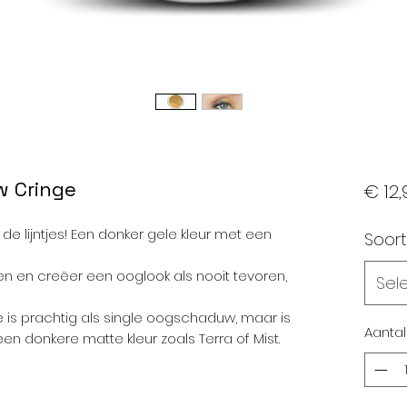
w Cringe
€ 12,
 de lijntjes! Een donker gele kleur met een
Soort
en en creëer een ooglook als nooit tevoren,
Sel
 is prachtig als single oogschaduw, maar is
Aantal
 donkere matte kleur zoals Terra of Mist.