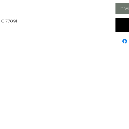
In w
, CI77891