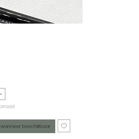
ijs
oorraad
 wanneer beschikbaar