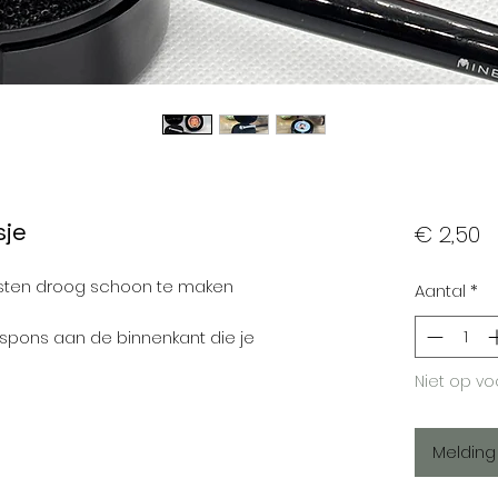
sje
Pr
€ 2,50
sten droog schoon te maken
Aantal
*
spons aan de binnenkant die je
Niet op v
Melding