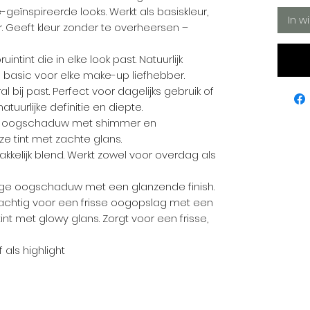
-geïnspireerde looks. Werkt als basiskleur,
In w
r. Geeft kleur zonder te overheersen –
ntint die in elke look past. Natuurlijk
basic voor elke make-up liefhebber.
l bij past. Perfect voor dagelijks gebruik of
atuurlijke definitie en diepte.
e oogschaduw met shimmer en
e tint met zachte glans.
kkelijk blend. Werkt zowel voor overdag als
urige oogschaduw met een glanzende finish.
. Prachtig voor een frisse oogopslag met een
int met glowy glans. Zorgt voor een frisse,
 als highlight