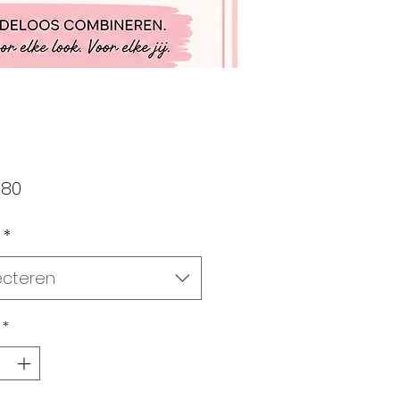
Prijs
,80
*
ecteren
*