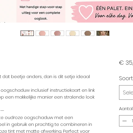
€ 35
 dat beetje anders, dan is dit setje ideaal
Soort
ogschaduw inclusief instructiekaart en link
Sel
ij op een makkelijke manier een stralende look
Aantal
——
atte oudroze oogschaduw met een
bel in gebruik en prachtig te combineren in
oze tint met matte afwerking. Perfect voor