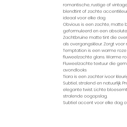
romantische, rustige of vintage
blendtint of zachte accentkleu
ideaal voor elke dag
Obvious is een zachte, matte brui
geformuleerd en een absolute 
Zachtbruine matte tint die overa
als overgangskleur. Zorgt voor n
Temptation is een warme roz
fluweelzachte glans. Warme roz
Fluweelzachte textuur die gema
avondlooks
Tiara is een zachter ivoor kle
Subtiel, stralend en natuurlijk
elegante twist. Lichte bloesemt
stralende oogopslag.
Subtiel accent voor elke dag of