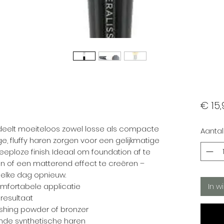
€ 15,
eelt moeiteloos zowel losse als compacte
Aantal
e, fluffy haren zorgen voor een gelijkmatige
reeploze finish. Ideaal om foundation af te
en of een matterend effect te creëren –
, elke dag opnieuw.
mfortabele applicatie
In w
 resultaat
nishing powder of bronzer
de synthetische haren