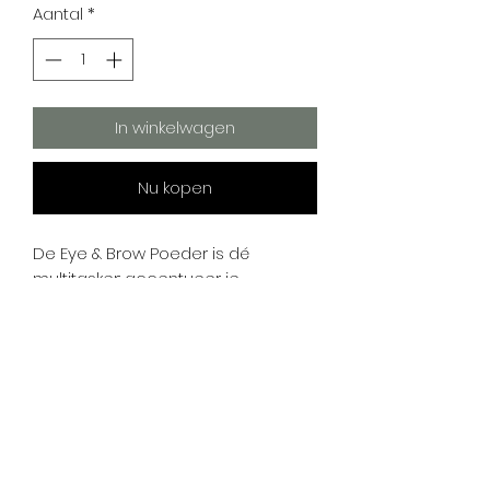
Aantal
*
In winkelwagen
Nu kopen
De Eye & Brow Poeder is dé
multitasker: accentueer je
wenkbrauwen of geef je ooglook
extra diepte en drama.
Voor natuurlijk volle wenkbrauwen
De kleur Medium is dé favoriet bij
midden- tot donkerblond en
lichtbruin haar. De koele taupe tint
zorgt moeiteloos voor strak
gevormde wenkbrauwen met een