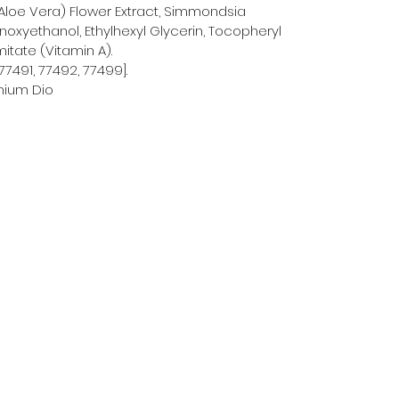
Aloe Vera) Flower Extract, Simmondsia
noxyethanol, Ethylhexyl Glycerin, Tocopheryl
mitate (Vitamin A).
77491, 77492, 77499].
anium Dio