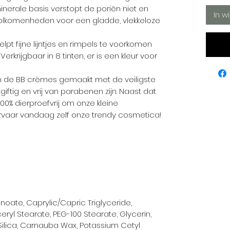
inerale basis verstopt de poriën niet en
In w
nvolkomenheden voor een gladde, vlekkeloze
pt fijne lijntjes en rimpels te voorkomen
. Verkrijgbaar in 8 tinten, er is een kleur voor
jn de BB crèmes gemaakt met de veiligste
giftig en vrij van parabenen zijn. Naast dat
k 100% dierproefvrij om onze kleine
rvaar vandaag zelf onze trendy cosmetica!
noate, Caprylic/Capric Triglyceride,
eryl Stearate, PEG-100 Stearate, Glycerin,
Silica, Carnauba Wax, Potassium Cetyl