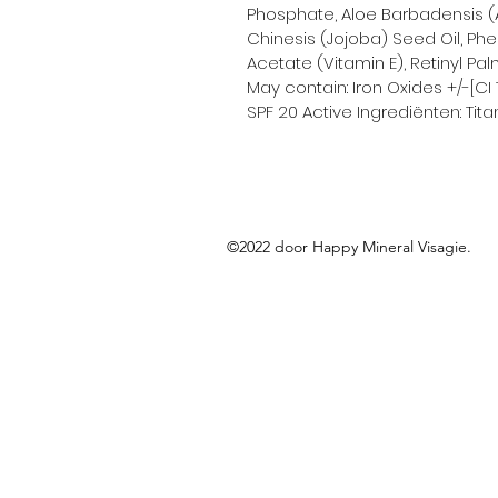
Phosphate, Aloe Barbadensis (
Chinesis (Jojoba) Seed Oil, Phe
Acetate (Vitamin E), Retinyl Pal
May contain: Iron Oxides +/-[CI 
SPF 20 Active Ingrediënten: Tit
©2022 door Happy Mineral Visagie.