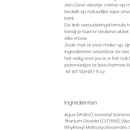
zien. Deze olievrije crème op m
bedekt op natuurlijke wijze o
teint.
De Anti-verouderingsformule hel
terwijl je huid er stralend uitziet
elke vrouw.
Zoals met al onze make-up, zi
ingrediënten, waardoor ze niet 
het veilig voor jou is, is het oo
pelsmaatjes te beschermen. E
NT WT: 50ml/1,7 fl oz
Ingrediënten
Aqua (Water), Isononyl Isonona
Titanium Dioxide (CI77891), Glyc
Ethylhexyl Methoxycinnamate, 