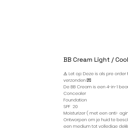
BB Cream Light / Coo
⚠️ Let op: Deze is als pre orde
verzonden 💌
De BB Cream is een 4-in-1 beau
Concealer
Foundation
SPF 20
Moisturizer ( met een anti- agi
Ontworpen om je huid te besch
een medium tot volledige dekki