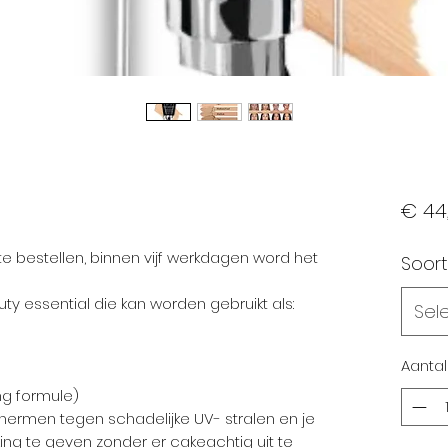
l
€ 44
r te bestellen, binnen vijf werkdagen word het
Soort
ty essential die kan worden gebruikt als:
Sel
Aantal
ng formule)
ermen tegen schadelijke UV- stralen en je
ng te geven zonder er cakeachtig uit te